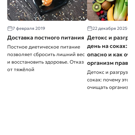
7 февраля 2019
22 декабря 2025
≈
Доставка постного питания
Детокс и разгру
день на соках: п
Постное диетическое питание
опасно и как оч
позволяет сбросить лишний вес
и восстановить здоровье. Отказ
организм прави
от тяжёлой
Детокс и разгрузоч
соках: почему это о
очищать организм 