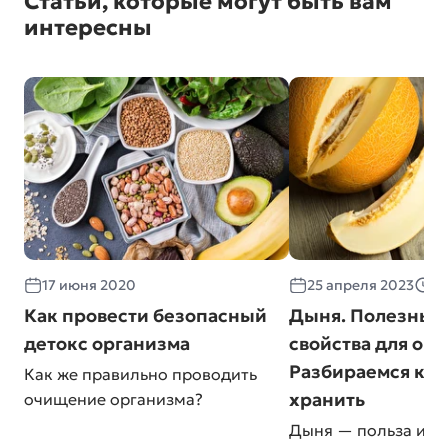
Статьи, которые могут быть вам
интересны
17 июня 2020
25 апреля 2023
≈ 
Как провести безопасный
Дыня. Полезные
детокс организма
свойства для орг
Разбираемся как
Как же правильно проводить
хранить
очищение организма?
Дыня — польза и в