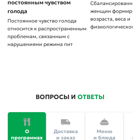
постоянным чувством
Сбалансированное 
голода
женщин формируетс
возраста, веса и
Постоянное чувство голода
физиологического 
относится к распространенным
проблемам, связанным с
нарушениями режима пит
ВОПРОСЫ И
ОТВЕТЫ
О
Доставка
Меню
Ц
программах
и заказ
и блюда
и 