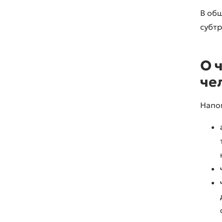
В об
субт
О 
че
Напо