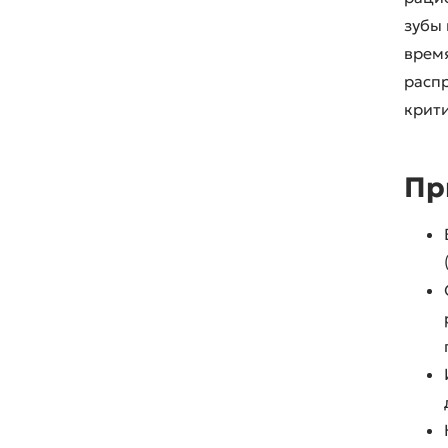
зубы
время
расп
крити
Пр