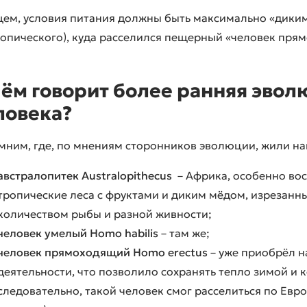
щем, условия питания должны быть максимально «диким
ропического), куда расселился пещерный «человек пря
чём говорит более ранняя эвол
ловека?
мним, где, по мнениям сторонников эволюции, жили на
австралопитек Australopithecus
– Африка, особенно вос
тропические леса с фруктами и диким мёдом, изрезанн
количеством рыбы и разной живности;
человек умелый Homo habilis
– там же;
человек прямоходящий Homo erectus
– уже приобрёл н
деятельности, что позволило сохранять тепло зимой и 
следовательно, такой человек смог расселиться по Евр