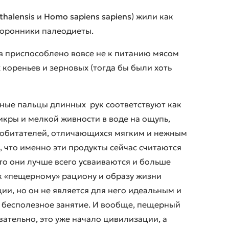
halensis
и
Homo sapiens sapiens
) жили как
сторонники палеодиеты.
ов приспособлено вовсе не к питанию мясом
х кореньев и зерновых (тогда бы были хоть
ьные пальцы длинных рук соответствуют как
икры и мелкой живности в воде на ощупь,
 обитателей, отличающихся мягким и нежным
, что именно эти продукты сейчас считаются
о они лучше всего усваиваются и больше
 к «пещерному» рациону и образу жизни
ии, но он не является для него идеальным и
– бесполезное занятие. И вообще, пещерный
ательно, это уже начало цивилизации, а