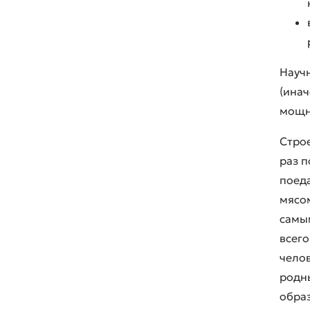
Научн
(инач
мощны
Строе
раз п
поед
мясом
самы
всего
челов
родны
образ