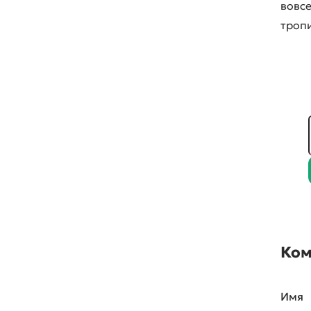
вовсе
тропи
Ком
Имя