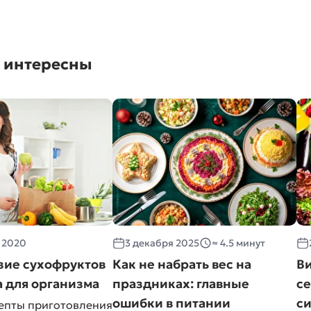
м интересны
 2020
3 декабря 2025
≈ 4.5 минут
зие сухофруктов
Как не набрать вес на
В
а для организма
праздниках: главные
с
ошибки в питании
с
епты приготовления