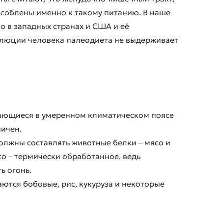
соблены именно к такому питанию. В наше
 в западных странах и США и её
волюции человека палеодиета не выдерживает
чающиеся в умеренном климатическом поясе
ничен.
олжны составлять животные белки – мясо и
со – термически обработанное, ведь
ь огонь.
аются бобовые, рис, кукуруза и некоторые