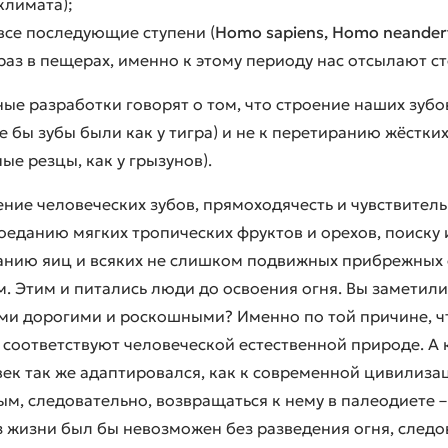
климата);
все последующие ступени (
Homo sapiens, Homo neandert
раз в пещерах, именно к этому периоду нас отсылают 
ые разработки говорят о том, что строение наших зуб
е бы зубы были как у тигра) и не к перетиранию жёстки
е резцы, как у грызунов).
ние человеческих зубов, прямоходячесть и чувствител
оеданию мягких тропических фруктов и орехов, поиску 
анию яиц и всяких не слишком подвижных прибрежных
. Этим и питались люди до освоения огня. Вы заметили
ми дорогими и роскошными? Именно по той причине, чт
 соответствуют человеческой естественной природе. А
ек так же адаптировался, как к современной цивилизац
м, следовательно, возвращаться к нему в палеодиете 
 жизни был бы невозможен без разведения огня, следов