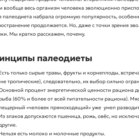
 и вообще весь организм человека эволюционно приспо
 палеодиета набрала огромную популярность, особенно
ространение продолжается. Но, даже с точки зрения э
ки. Мы кратко расскажем, почему.
инципы палеодиеты
Есть только сырые травы, фрукты и корнеплоды, встре
(не тропические), следовательно, их выбор сильно огра
Основной процент энергетической ценности рациона д
рыба (60% и более от всей питательности рациона). Мя
пещерный «человек прямоходящий» уже умел разводит
Из злаков допускаются пшеница, рожь, овёс, но исключ
другие.
Нельзя есть молоко и молочные продукты.