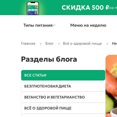
СКИДКА 500 ₽
на 
Типы питания
Меню на неделю
Главная
Блог
Всё о здоровой пище
Не
СНИЖЕНИЕ ВЕСА
Разделы блога
Стандарт
1000 ккал
ВСЕ СТАТЬИ
1300 ккал
1800 ккал
БЕЗГЛЮТЕНОВАЯ ДИЕТА
Премиум
ВЕГАНСТВО И ВЕГЕТАРИАНСТВО
1300 ккал
1800 ккал
ВСЁ О ЗДОРОВОЙ ПИЩЕ
Низкоуглеводная