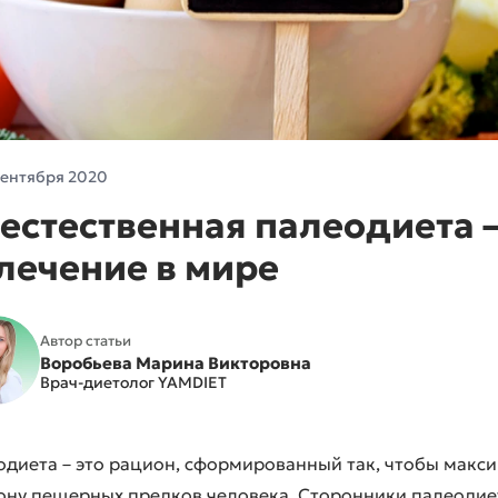
ЭКСКЛЮЗИВНЫЕ ДИЕТЫ
Средиземноморская
Низкоуглеводная
Кето-диета
сентября 2020
Разгрузочный день
естественная палеодиета 
Детокс
лечение в мире
Автор статьи
Воробьева Марина Викторовна
Врач-диетолог YAMDIET
одиета – это рацион, сформированный так, чтобы макс
ону пещерных предков человека. Сторонники палеодиет