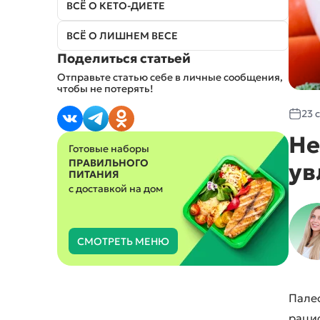
ВСЁ О КЕТО-ДИЕТЕ
ВСЁ О ЛИШНЕМ ВЕСЕ
ПИТАНИЕ С ИСКЛЮЧЕНИЯМИ
Поделиться статьей
Отправьте статью себе в личные сообщения,
Без мяса и птицы
чтобы не потерять!
Вегетарианское
Веганское (постное)
23 
Без глютена
Не
Без лактозы
Готовые наборы
Без глютена и лактозы
ПРАВИЛЬНОГО
ув
ПИТАНИЯ
с доставкой на дом
СМОТРЕТЬ МЕНЮ
Пале
раци