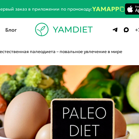
YAMAPP
первый заказ в приложении по промокоду:
Блог
+
естественная палеодиета – повальное увлечение в мире
ПОДДЕРЖАНИЕ / НАБОР МАССЫ
Стандарт
1800 ккал
2500 ккал
3000 ккал
Премиум
1800 ккал
2300 ккал