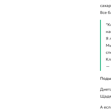
сахар
Все б
“К
на
Я 
Мы
сп
Кл
—
Поды
Диет
Щадящ
А есл