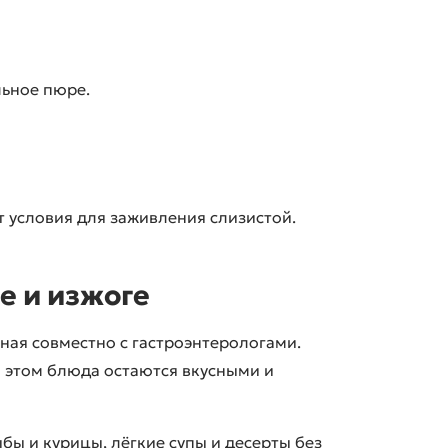
льное пюре.
т условия для заживления слизистой.
е и изжоге
нная совместно с гастроэнтерологами.
и этом блюда остаются вкусными и
ы и курицы, лёгкие супы и десерты без