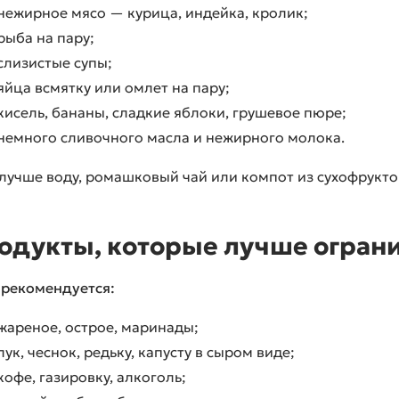
нежирное мясо — курица, индейка, кролик;
рыба на пару;
слизистые супы;
яйца всмятку или омлет на пару;
кисель, бананы, сладкие яблоки, грушевое пюре;
немного сливочного масла и нежирного молока.
лучше воду, ромашковый чай или компот из сухофрукто
одукты, которые лучше огран
рекомендуется:
жареное, острое, маринады;
лук, чеснок, редьку, капусту в сыром виде;
кофе, газировку, алкоголь;