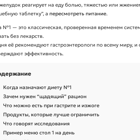
желудок реагирует на еду болью, тяжестью или жжением
ебную таблетку”, а
пересмотреть питание
.
ЭКСКЛЮЗИВНЫЕ ДИЕТЫ
 №1 — это классическая, проверенная временем систем
Средиземноморская
ать без лекарств.
Низкоуглеводная
дня её рекомендуют гастроэнтерологи по всему миру, 
Кето-диета
верждают эффективность.
Разгрузочный день
Детокс
одержание
Когда назначают диету №1
Зачем нужен “щадящий” рацион
Что можно есть при гастрите и изжоге
Продукты, которые лучше ограничить
Что говорят исследования
Пример меню стол 1 на день