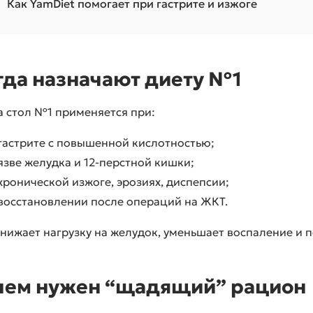
Как YamDiet помогает при гастрите и изжоге
гда назначают диету №1
а стол №1 применяется при:
гастрите с повышенной кислотностью;
язве желудка и 12-перстной кишки;
хронической изжоге, эрозиях, диспепсии;
восстановлении после операций на ЖКТ.
нижает нагрузку на желудок, уменьшает воспаление и п
чем нужен “щадящий” рацион