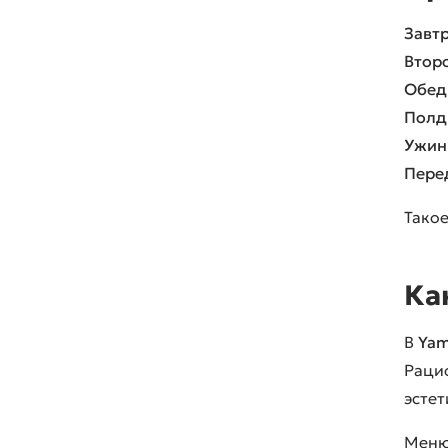
Завтр
Второ
Обед
Полд
Ужин
Пере
Такое
Ка
В
Yam
Раци
эсте
Меню 