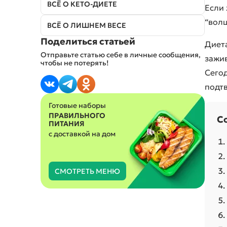
ВСЁ О КЕТО-ДИЕТЕ
Если 
“волш
ВСЁ О ЛИШНЕМ ВЕСЕ
ПИТАНИЕ С ИСКЛЮЧЕНИЯМИ
Поделиться статьей
Диета
Отправьте статью себе в личные сообщения,
Без мяса и птицы
зажив
чтобы не потерять!
Вегетарианское
Сего
Веганское (постное)
подт
Без глютена
Без лактозы
Готовые наборы
Без глютена и лактозы
ПРАВИЛЬНОГО
С
ПИТАНИЯ
с доставкой на дом
СМОТРЕТЬ МЕНЮ