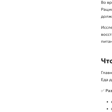
Во вр
Рацио
должн
Иссл
восст
питан
Чт
Глав
Еда д
✅
Ра