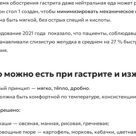
емя обострения гастрита даже нейтральная еда может 
н стол 1 создан, чтобы
минимизировать механическое 
а быть мягкой, без острых специй и кислоты.
едование
2021 года
показало, что пациенты, соблюдавши
анавливали слизистую желудка в среднем на 27 % быстр
ия.
о можно есть при гастрите и из
ный принцип —
мягко, тёпло, дробно
.
олжна быть комфортной по температуре, консистенции 
зрешено:
каши — овсяная, манная, рисовая, гречневая;
овощные пюре — картофель, морковь, кабачки, цветная