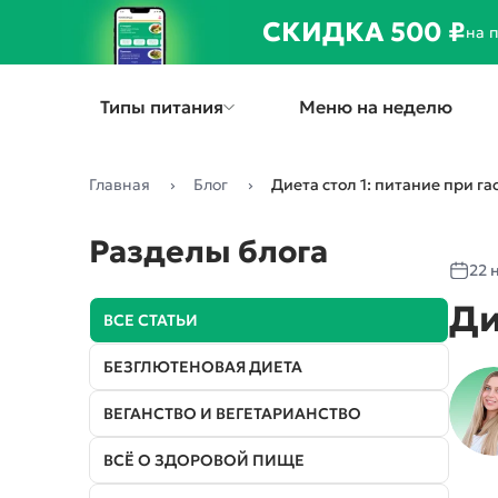
СКИДКА 500 ₽
на 
Типы питания
Меню на неделю
Главная
Блог
Диета стол 1: питание при га
СНИЖЕНИЕ ВЕСА
Разделы блога
22 
Стандарт
Ди
1000 ккал
ВСЕ СТАТЬИ
1300 ккал
1800 ккал
БЕЗГЛЮТЕНОВАЯ ДИЕТА
Премиум
ВЕГАНСТВО И ВЕГЕТАРИАНСТВО
1300 ккал
1800 ккал
ВСЁ О ЗДОРОВОЙ ПИЩЕ
Низкоуглеводная