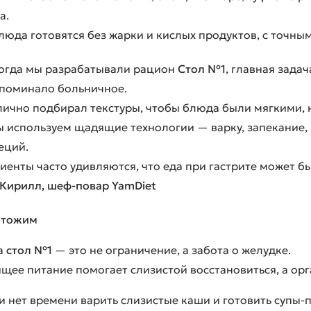
а.
люда готовятся без жарки и кислых продуктов, с точны
огда мы разрабатывали рацион
Стол №1
, главная зада
поминало больничное.
лично подбирал текстуры, чтобы блюда были мягкими, 
 используем щадящие технологии — варку, запекание, 
еций.
иенты часто удивляются, что еда при гастрите может бы
Кирилл, шеф-повар YamDiet
тожим
а
cтол №1
— это не ограничение, а забота о желудке.
ее питание помогает слизистой восстановиться, а орг
и нет времени варить слизистые каши и готовить супы-