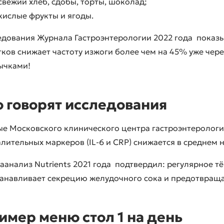
свежий хлеб, сдобы, торты, шоколад;
кислые фрукты и ягоды.
едования
Журнала Гастроэнтерологии 2022 года
показы
ков снижает частоту изжоги более чем на 45% уже чере
ычками!
о говорят исследования
ые
Московского клинического центра гастроэнтеролог
лительных маркеров (IL-6 и CRP) снижается в среднем н
таанализ
Nutrients 2021 года
подтвердил: регулярное тё
танавливает секрецию желудочного сока и предотвраща
имер меню стол 1 на день