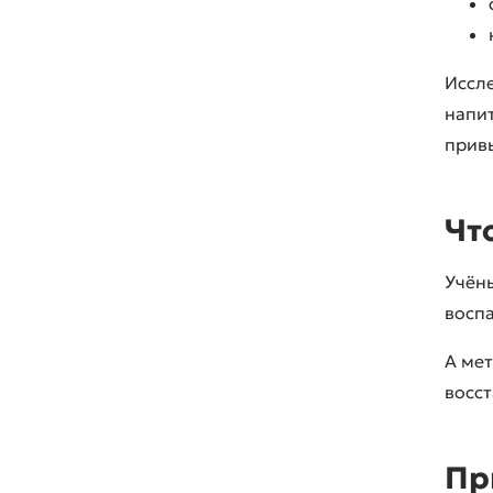
Иссл
напит
прив
Чт
Учён
воспа
А ме
восс
Пр