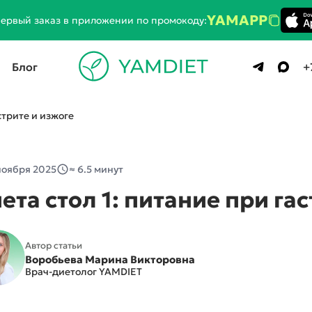
YAMAPP
первый заказ в приложении по промокоду:
Блог
+
стрите и изжоге
ПОДДЕРЖАНИЕ / НАБОР МАССЫ
ноября 2025
≈ 6.5 минут
Стандарт
ета стол 1: питание при га
1800 ккал
2500 ккал
3000 ккал
Автор статьи
Премиум
Воробьева Марина Викторовна
Врач-диетолог YAMDIET
1800 ккал
2300 ккал