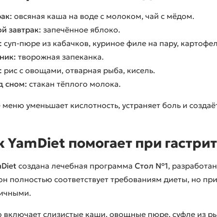
ак:
овсяная каша на воде с молоком, чай с мёдом.
й завтрак:
запечённое яблоко.
:
суп-пюре из кабачков, куриное филе на пару, картофе
ник:
творожная запеканка.
:
рис с овощами, отварная рыба, кисель.
д сном:
стакан тёплого молока.
 меню уменьшает кислотность, устраняет боль и создаё
к YamDiet помогает при гастрит
Diet
создана лечебная программа
Стол №1
, разработа
он полностью соответствует требованиям диеты, но пр
тичными.
включает слизистые каши, овощные пюре, суфле из рыб