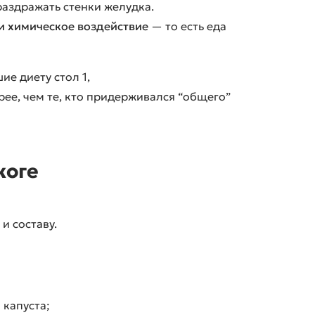
раздражать стенки желудка.
и химическое воздействие
— то есть еда
е диету стол 1,
ее, чем те, кто придерживался “общего”
жоге
и составу.
 капуста;