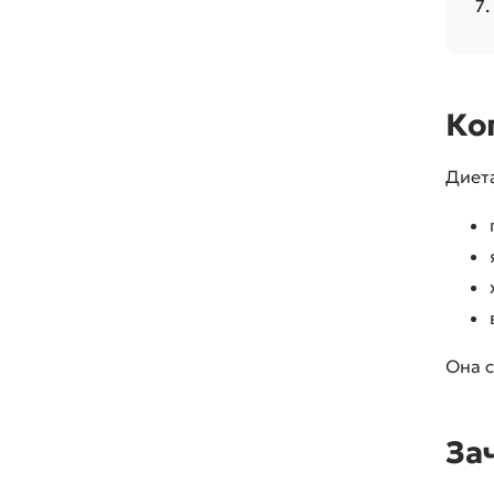
Ко
Диет
Она с
За