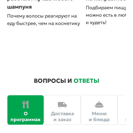
шампуня
Подбираем пищу, к
можно есть в любо
Почему волосы реагируют на
и худеть!
еду быстрее, чем на косметику
ВОПРОСЫ И
ОТВЕТЫ
О
Доставка
Меню
Ц
программах
и заказ
и блюда
и 
питания