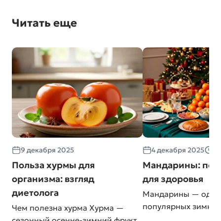
Читать еще
9 декабря 2025
4 декабря 2025
≈ 
Польза хурмы для
Мандарины: поль
организма: взгляд
для здоровья
диетолога
Мандарины — один
популярных зимних
Чем полезна хурма Хурма —
сезонный осенне-зимний фрукт