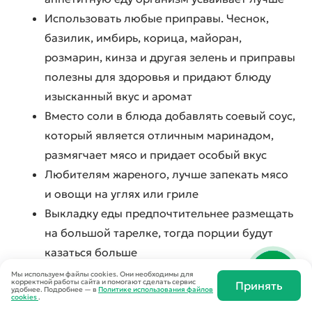
Использовать любые приправы. Чеснок,
базилик, имбирь, корица, майоран,
розмарин, кинза и другая зелень и приправы
полезны для здоровья и придают блюду
изысканный вкус и аромат
Вместо соли в блюда добавлять соевый соус,
который является отличным маринадом,
размягчает мясо и придает особый вкус
Любителям жареного, лучше запекать мясо
и овощи на углях или гриле
Выкладку еды предпочтительнее размещать
на большой тарелке, тогда порции будут
казаться больше
Перед едой можно выпить воды для
Мы используем файлы cookies. Они необходимы для
корректной работы сайта и помогают сделать сервис
Принять
снижения аппетита
удобнее.
Подробнее — в
Политике использования файлов
cookies
.
Провести ревизию на кухне и в