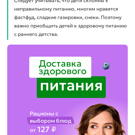
Следует учитывать, что дети склонны к
неправильному питанию, многим нравятся
фастфуд, сладкие газировки, снеки. Поэтому
важно приобщить детей к здоровому питанию
с раннего детства.
Доставка
здорового
питания
Рационы с
выбором блюд
127
₽
от